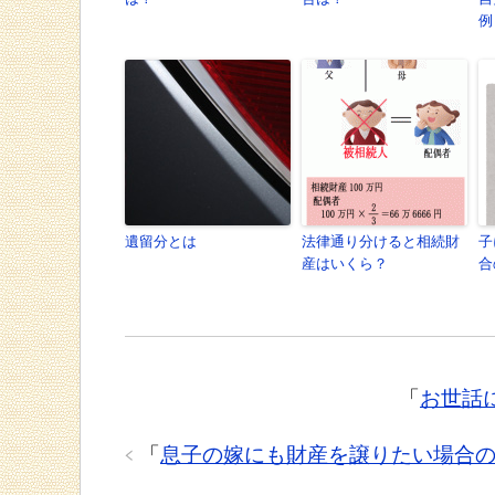
例
遺留分とは
法律通り分けると相続財
子
産はいくら？
合
「
お世話
「
息子の嫁にも財産を譲りたい場合