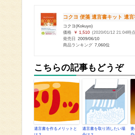
コクヨ 便箋 遺言書キット 遺言書
コクヨ(Kokuyo)
価格
￥ 1,510
(2020/01/12 21:04時点
発売日
2009/06/10
商品ランキング
7,060位
こちらの記事もどうぞ
遺言書を作るメリットと
遺言書を取り消したい場
妻
は？
合は？
自